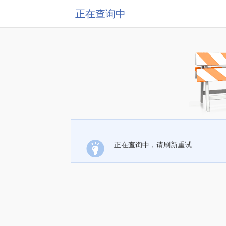
正在查询中
正在查询中，请刷新重试